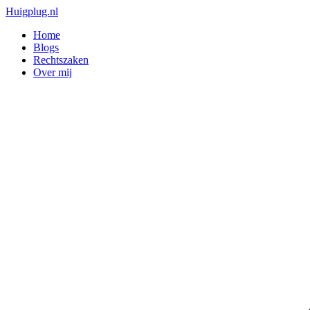
Huigplug.nl
Home
Blogs
Rechtszaken
Over mij